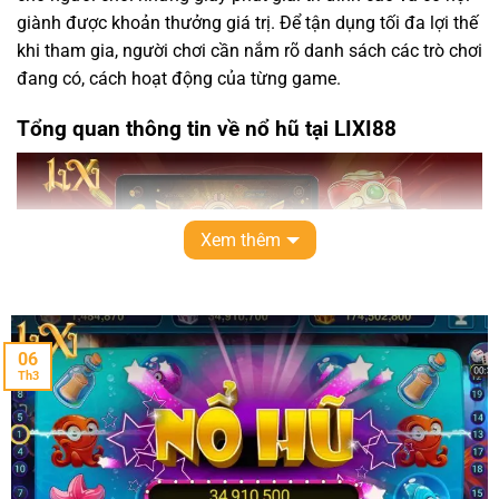
giành được khoản thưởng giá trị. Để tận dụng tối đa lợi thế
khi tham gia, người chơi cần nắm rõ danh sách các trò chơi
đang có, cách hoạt động của từng game.
Tổng quan thông tin về nổ hũ tại LIXI88
Xem thêm
06
Th3
Tổng quan thông tin về nổ hũ tại LIXI88
Trò chơi mang đến hệ thống game đa dạng với hàng loạt