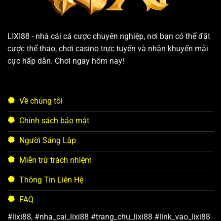
LIXI88 - nhà cái cá cược chuyên nghiệp, nơi bạn có thể đặt
cược thể thao, chơi casino trực tuyến và nhận khuyến mãi
cực hấp dẫn. Chơi ngay hôm nay!
Về chúng tôi
Chính sách bảo mật
Người Sáng Lập
Miễn trừ trách nhiệm
Thông Tin Liên Hệ
FAQ
#lixi88, #nha_cai_lixi88 #trang_chu_lixi88 #link_vao_lixi88