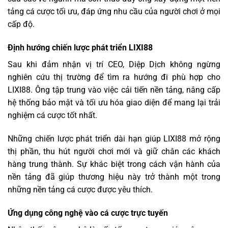
tảng cá cược tối ưu, đáp ứng nhu cầu của người chơi ở mọi
cấp độ.
Định hướng chiến lược phát triển LIXI88
Sau khi đảm nhận vị trí CEO, Diệp Dịch không ngừng
nghiên cứu thị trường để tìm ra hướng đi phù hợp cho
LIXI88. Ông tập trung vào việc cải tiến nền tảng, nâng cấp
hệ thống bảo mật và tối ưu hóa giao diện để mang lại trải
nghiệm cá cược tốt nhất.
Những chiến lược phát triển dài hạn giúp LIXI88 mở rộng
thị phần, thu hút người chơi mới và giữ chân các khách
hàng trung thành. Sự khác biệt trong cách vận hành của
nền tảng đã giúp thương hiệu này trở thành một trong
những nền tảng cá cược được yêu thích.
Ứng dụng công nghệ vào cá cược trực tuyến