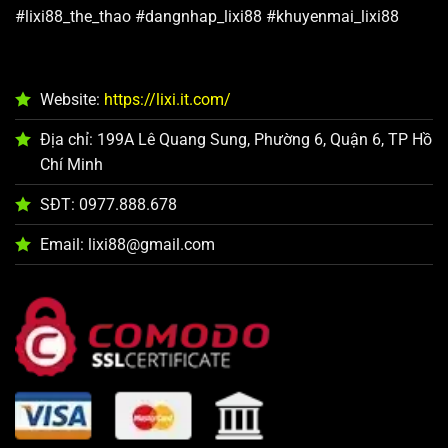
#lixi88_the_thao #dangnhap_lixi88 #khuyenmai_lixi88
Website:
https://lixi.it.com/
Địa chỉ:
199A Lê Quang Sung, Phường 6, Quận 6, TP Hồ
Chí Minh
SĐT: 0
977.888.678
Email:
lixi88@gmail.com