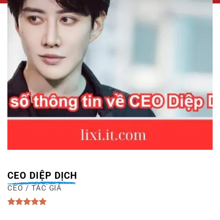
CEO DIỆP DỊCH
CEO / TÁC GIẢ