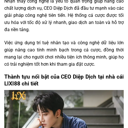
Nhận thấy công nghệ là yếu tố quan trọng giúp nâng cao
chất lượng dịch vụ, CEO Diệp Dịch đã đầu tư mạnh vào các
giải pháp công nghệ tiên tiến. Hệ thống cá cược được tối
ưu hóa với tốc độ xử lý nhanh, giao dịch an toàn và hỗ trợ
đa nền tảng.
Việc ứng dụng trí tuệ nhân tạo và công nghệ dữ liệu lớn
giúp nâng cao tính minh bạch trong cá cược, đồng thời
mang lại cho người chơi nhiều tiện ích thông minh, giúp họ
có trải nghiệm tốt hơn khi tham gia đặt cược.
Thành tựu nổi bật của CEO Diệp Dịch tại nhà cái
LIXI88 chi tiết