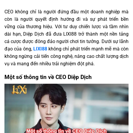
CEO không chỉ là người đứng đầu một doanh nghiệp mà
còn là người quyết định hướng đi và sự phát triển bền
vững của thương hiệu. Với tư duy chiến lược và tầm nhìn
dài hạn, Diệp Dịch đã đưa LIXI88 trở thành một nền tảng
cá cược được đông đảo người chơi tin tưởng. Dưới sự lãnh
đạo của ông,
LIXI88
không chỉ phát triển mạnh mẽ mà còn
không ngừng cải tiến công nghệ, nâng cao chất lượng dịch
vụ và mang đến nhiều trải nghiệm đột phá.
Một số thông tin về CEO Diệp Dịch