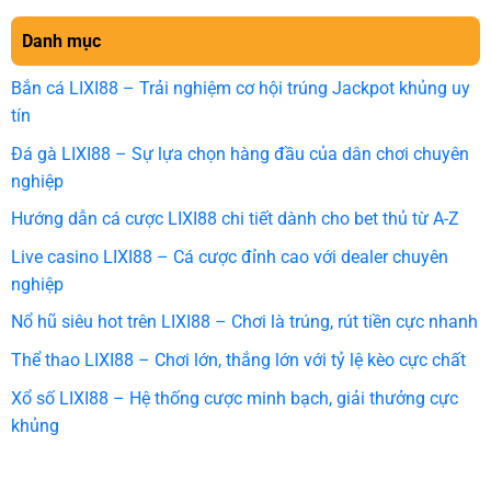
Danh mục
Bắn cá LIXI88 – Trải nghiệm cơ hội trúng Jackpot khủng uy
tín
Đá gà LIXI88 – Sự lựa chọn hàng đầu của dân chơi chuyên
nghiệp
Hướng dẫn cá cược LIXI88 chi tiết dành cho bet thủ từ A-Z
Live casino LIXI88 – Cá cược đỉnh cao với dealer chuyên
nghiệp
Nổ hũ siêu hot trên LIXI88 – Chơi là trúng, rút tiền cực nhanh
Thể thao LIXI88 – Chơi lớn, thắng lớn với tỷ lệ kèo cực chất
Xổ số LIXI88 – Hệ thống cược minh bạch, giải thưởng cực
khủng