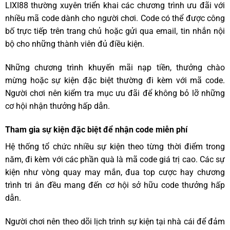
LIXI88 thường xuyên triển khai các chương trình ưu đãi với
nhiều mã code dành cho người chơi. Code có thể được công
bố trực tiếp trên trang chủ hoặc gửi qua email, tin nhắn nội
bộ cho những thành viên đủ điều kiện.
Những chương trình khuyến mãi nạp tiền, thưởng chào
mừng hoặc sự kiện đặc biệt thường đi kèm với mã code.
Người chơi nên kiểm tra mục ưu đãi để không bỏ lỡ những
cơ hội nhận thưởng hấp dẫn.
Tham gia sự kiện đặc biệt để nhận code miễn phí
Hệ thống tổ chức nhiều sự kiện theo từng thời điểm trong
năm, đi kèm với các phần quà là mã code giá trị cao. Các sự
kiện như vòng quay may mắn, đua top cược hay chương
trình tri ân đều mang đến cơ hội sở hữu code thưởng hấp
dẫn.
Người chơi nên theo dõi lịch trình sự kiện tại nhà cái để đảm