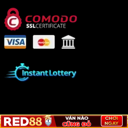
ĐỐI TÁC UY TÍN
gamvip
|
ga6789
|
topvin
|
neo79
|
na99
|
vi68
|
maxvin
|
win68
|
9win
|
mmwin