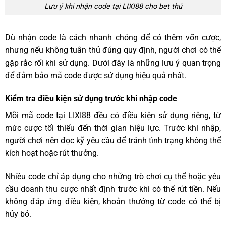
Lưu ý khi nhận code tại LIXI88 cho bet thủ
Dù nhận code là cách nhanh chóng để có thêm vốn cược,
nhưng nếu không tuân thủ đúng quy định, người chơi có thể
gặp rắc rối khi sử dụng. Dưới đây là những lưu ý quan trọng
để đảm bảo mã code được sử dụng hiệu quả nhất.
Kiểm tra điều kiện sử dụng trước khi nhập code
Mỗi mã code tại LIXI88 đều có điều kiện sử dụng riêng, từ
mức cược tối thiểu đến thời gian hiệu lực. Trước khi nhập,
người chơi nên đọc kỹ yêu cầu để tránh tình trạng không thể
kích hoạt hoặc rút thưởng.
Nhiều code chỉ áp dụng cho những trò chơi cụ thể hoặc yêu
cầu doanh thu cược nhất định trước khi có thể rút tiền. Nếu
không đáp ứng điều kiện, khoản thưởng từ code có thể bị
hủy bỏ.