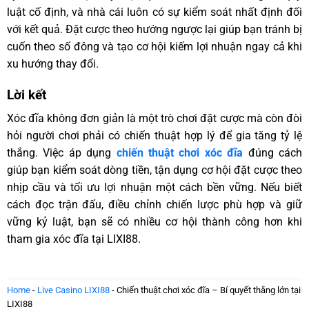
luật cố định, và nhà cái luôn có sự kiểm soát nhất định đối
với kết quả. Đặt cược theo hướng ngược lại giúp bạn tránh bị
cuốn theo số đông và tạo cơ hội kiếm lợi nhuận ngay cả khi
xu hướng thay đổi.
Lời kết
Xóc đĩa không đơn giản là một trò chơi đặt cược mà còn đòi
hỏi người chơi phải có chiến thuật hợp lý để gia tăng tỷ lệ
thắng. Việc áp dụng
chiến thuật chơi xóc đĩa
đúng cách
giúp bạn kiểm soát dòng tiền, tận dụng cơ hội đặt cược theo
nhịp cầu và tối ưu lợi nhuận một cách bền vững. Nếu biết
cách đọc trận đấu, điều chỉnh chiến lược phù hợp và giữ
vững kỷ luật, bạn sẽ có nhiều cơ hội thành công hơn khi
tham gia xóc đĩa tại LIXI88.
Home
-
Live Casino LIXI88
-
Chiến thuật chơi xóc đĩa – Bí quyết thắng lớn tại
LIXI88