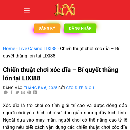
ĐĂNG KÝ
ĐĂNG NHẬP
Home
-
Live Casino LIXI88
-
Chiến thuật chơi xóc đĩa – Bí
quyết thắng lớn tại LIXI88
Chiến thuật chơi xóc đĩa – Bí quyết thắng
lớn tại LIXI88
ĐĂNG VÀO
THÁNG BA 6, 2025
BỞI
CEO DIỆP DỊCH
Xóc đĩa là trò chơi có tính giải trí cao và được đông đảo
người chơi yêu thích nhờ sự đơn giản nhưng đầy kịch tính.
Ngoài dựa vào may mắn, người chơi có thể nâng cao tỷ lệ
thắng nếu biết cách vận dụng các chiến thuật chơi xóc đĩa