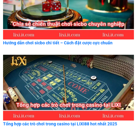
Hướng dẫn chơi sicbo chi tiết – Cách đặt cược cực chuẩn
Tổng hợp các trò chơi trong casino tại LIXI88 hot nhất 2025