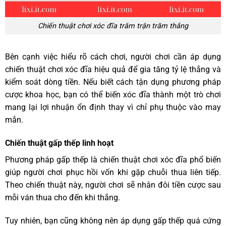
Chiến thuật chơi xóc đĩa trăm trận trăm thắng
Bên cạnh việc hiểu rõ cách chơi, người chơi cần áp dụng
chiến thuật chơi xóc đĩa hiệu quả để gia tăng tỷ lệ thắng và
kiểm soát dòng tiền. Nếu biết cách tận dụng phương pháp
cược khoa học, bạn có thể biến xóc đĩa thành một trò chơi
mang lại lợi nhuận ổn định thay vì chỉ phụ thuộc vào may
mắn.
Chiến thuật gấp thếp linh hoạt
Phương pháp gấp thếp là chiến thuật chơi xóc đĩa phổ biến
giúp người chơi phục hồi vốn khi gặp chuỗi thua liên tiếp.
Theo chiến thuật này, người chơi sẽ nhân đôi tiền cược sau
mỗi ván thua cho đến khi thắng.
Tuy nhiên, bạn cũng không nên áp dụng gấp thếp quá cứng